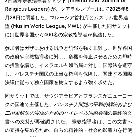
2回国際宗教指導者サミット (International Summit of
Religious Leaders) が、クアラルンプールにて2025年8
月28日に閉幕した。マレーシア首相府とムスリム世界連
盟 (Muslim World League, MWL) が主催した同サミット
には世界各国から400名の宗教指導者が集結した。
参加者はガザにおける戦争と飢餓を強く非難し、世界各国
の政府や宗教指導者に対し、危機を停止させるための即時
の措置を講じ、イスラエル占領当局に対し、国際法を遵守
し、パレスチナ国民の正当な権利を保障し、関連する国際
決議に従って独立国家を樹立するよう強く求めた。
同サミットでは、サウジアラビアとフランスがニューヨー
クの国連で主催した、
パレスチナ問題の平和的解決および
二国家解決の実現のためのハイレベル国際会議
の最終的文
書への支持が再確認された。 宗教指導者は、この文書へ
の支持を集めるため、自らの精神的・社会的影響力を行使