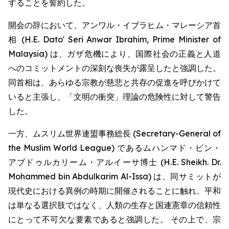
することを誓約した。
開会の辞において、アンワル・イブラヒム・マレーシア首
相 (H.E. Dato' Seri Anwar Ibrahim, Prime Minister of
Malaysia) は、ガザ危機により、国際社会の正義と人道
へのコミットメントの深刻な喪失が露呈したと強調した。
同首相は、あらゆる宗教が慈悲と共存の促進を呼びかけて
いると主張し、「文明の衝突」理論の危険性に対して警告
した。
一方、ムスリム世界連盟事務総長 (Secretary-General of
the Muslim World League) であるムハンマド・ビン・
アブドゥルカリーム・アルイーサ博士 (H.E. Sheikh. Dr.
Mohammed bin Abdulkarim Al-Issa) は、同サミットが
現代史における異例の時期に開催されることに触れ、平和
は単なる選択肢ではなく、人類の生存と国連憲章の信頼性
にとって不可欠な要素であると強調した。 その上で、宗