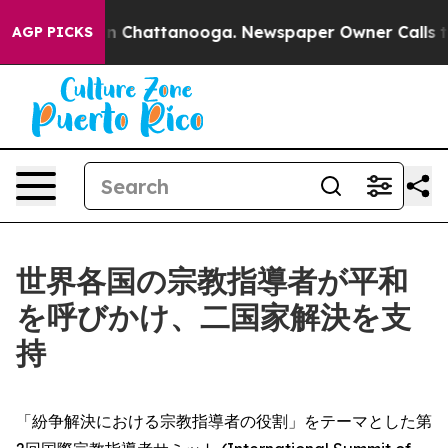
se
Chaos in Chattanooga. Newspaper Owner Calls the P
AGP PICKS
世界各国の宗教指導者が平和
を呼びかけ、二国家解決を支
持
「紛争解決における宗教指導者の役割」をテーマとした第