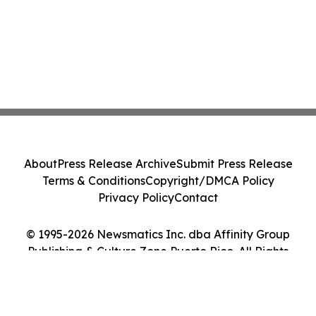
About
Press Release Archive
Submit Press Release
Terms & Conditions
Copyright/DMCA Policy
Privacy Policy
Contact
© 1995-2026 Newsmatics Inc. dba Affinity Group
Publishing & Culture Zone Puerto Rico. All Rights
Reserved.
Cookie Settings / Your Privacy Choices