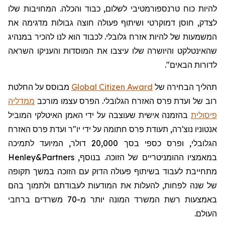
להיות כוח טרנספורמטיבי לשלום, כבוד והכלה. המחויבות שלו
לצדק, חוסן דמוקרטי ושיתוף פעולה חוצה גבולות מדגימה את
המשמעות של להיות אזרח גלובלי. לכבוד הוא לנו להכיר במנהיג
שהאינטלקט והיושרה שלו עיצבו את המוסדות והעניקו השראה
לדורות הבאים".
תהליך הבחירה
של
Global Citizen Award
מבוסס על החלטת
רוב של ועדת פרס האזרח הגלובלי. הפרס עצמו מורכב
ממדליה
פיסולית
בהזמנה אישית שעוצבה על ידי האמן האיטלקי המוביל
אנטוניו
נוצ'רה
, תעודת פרס חתומה על ידי יו"ר ועדת פרס האזרח
הגלובלי, ופרס כספי בסך 20,000 דולר, המיועד לתמיכה
במאמציו ההומניטריים של הזוכה. בנוסף,
Henley&Partners
מתחייבת לעבוד בשיתוף פעולה הדוק עם הזוכה במשך תקופה
של שנה לפחות, להעלות את המודעות לעבודתם ולתמוך בהם
באמצעות רשת המשרד המונה יותר מ-70 משרדים ברחבי
העולם.