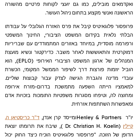
ואקדמאים מובילים, כמו גם יועצי לקוחות פרטיים מהשורה
הראשונה ואנשי מקצוע בתחום ניהול העושר.
פרופסור
פלוגאיטיס
קיבל את פרס האזרח הגלובלי על עבודתו
הבלתי נלאית בקידום המשפט הציבורי, החינוך המשפטי
ורפורמה מוסדית, במיוחד באזורים המתמודדים עם שבריריות
דמוקרטית והתאוששות לאחר משבר. כדירקטור ונשיא מועצת
המנהלים של ארגון המשפט הציבורי האירופי (EPLO), הוא
הוביל יוזמות פורצות דרך לשיפור הממשל המקומי, הכשרת
עובדי מדינה והגברת הגישה לצדק עבור קבוצות שוליים.
למאמציו הייתה השפעה מתמשכת בדרום-מזרח אירופה
ומחוצה לה, וטיפחו מסגרות משפטיות התומכות בזכויות אדם
ומאפשרות השתתפות אזרחית.
יו"ר
Henley & Partners
ומייסד קרן אנדן,
ד"ר כריסטיאן ה.
קיילין
(
Dr. Christian H. Kaelin
)
,
שיבח את תרומתו יוצאת
הדופן של הזוכה. "פרופסור
פלוגאיטיס
הוכיח כיצד החוק יכול