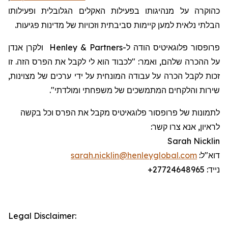
כהוקרה על מנהיגותו בפעילות האקלים הגלובלית ופעילותו
הבלתי נלאית למען קיימות סביבתית וזכויות של מדינות פגיעות.
פרופסור
פלוגאיטיס
הודה
ל-
Henley & Partners
ולקרן אנדן
על ההכרה שלהם, ואמר: "לכבוד הוא לי לקבל את הפרס הזה. זו
זכות לקבל הכרה על עבודה המונחית על ידי ערכים של מצוינות,
שירות והלקחים המתמשכים של משפחתי ומולדתי".
לתמונות של פרופסור
פלוגאיטיס
מקבל את הפרס וכל בקשה
לראיון, אנא צרו קשר:
Sarah Nicklin
דוא"ל:
sarah.nicklin@henleyglobal.com
נייד:
+27724648965
Legal Disclaimer: