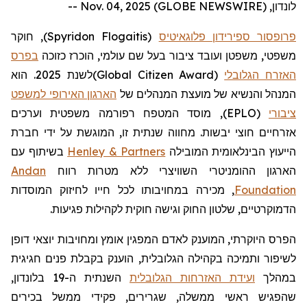
לונדון, Nov. 04, 2025 (GLOBE NEWSWIRE) --
פרופסור ספירידון פלוגאיטיס
(
Spyridon Flogaitis
)
, חוקר
משפטי, משפטן ועובד ציבור בעל שם עולמי, הוכרז כזוכה
בפרס
האזרח הגלובלי
(
Global Citizen Award
)
לשנת 2025. הוא
המנהל והנשיא של מועצת המנהלים של
הארגון האירופי למשפט
ציבורי
(EPLO), מוסד המטפח רפורמה משפטית וערכים
אזרחיים חוצי יבשות. מחווה שנתית זו, המוגשת על ידי חברת
הייעוץ הבינלאומית המובילה
Henley & Partners
בשיתוף עם
הארגון ההומניטרי השוויצרי ללא מטרות רווח
Andan
Foundation
, מכירה במחויבותו לכל חייו לחיזוק המוסדות
הדמוקרטיים, שלטון החוק וגישה חוקית לקהילות פגיעות.
הפרס היוקרתי, המוענק לאדם המפגין אומץ ומחויבות יוצאי דופן
לשיפור ותמיכה בקהילה הגלובלית, הוענק בקבלת פנים חגיגית
במהלך
ועידת האזרחות הגלובלית
השנתית ה-19 בלונדון,
שהפגיש ראשי ממשלה, שגרירים, פקידי ממשל בכירים