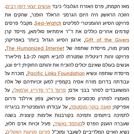
מאז הקמתו, פרס האזרח הגלובלי כיבד
אנשים יוצאי דופן רבים
.
הזוכה הראשון היה היזם הגרמני
הראלד
הופנר
, שהקים את
פרויקט הסיוע ההומניטרי לפליטים
Sea-Watch
. מקבלי פרסים
קודמים אחרים כוללים את ד"ר
אימתיאז
סולימאן, מייסד קרן
Gift of the Givers
, ארגון הסיוע הגדול ביותר באפריקה;
מוניק
מורו, מייסדת שותפה של
The Humanized Internet
,
פרויקט זהות דיגיטלית שמטרתו להביא תקווה לכ-1.1 מיליארד
אנשים בעולם שאינם יכולים להוכיח את זהותם החוקית; דיפ
וונג
,
מייסדת שותפה ונשיא
Pacific Links Foundation
, מוכרת על
עבודתה בדרום מזרח אסיה בקמפיין למען זכויותיהם של אלה
המשועבדים לסחר בבני אדם;
פרופ' ד"ר פדרייג או'מאלי
, על
מאמציו לפתרון סכסוכים ופיוס בעיראק, צפון אירלנד ודרום
אפריקה;
וזאנה בוקר-מוסטפה
, על עבודתו ההומניטרית בניגריה
לתמיכה ביתומים ותמיכה בקורבנות אלימות קיצונית. בשנה
שעברה הוענק הפרס ל
מוחמד נאשיד
, פעיל זכויות אדם חלוץ,
נשיא האיים המלדיביים לשעבר
ומזכ"ל
פורום פגיעות האקלים
,