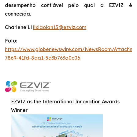
desempenho confiável pelo qual a EZVIZ é
conhecida.
Charlene Li
lixiaolan15@ezviz.com
Foto:
https://www.globenewswire.com/NewsRoom/Attachme
7869-41fd-8da1-5a3b763a0c06
EZVIZ as the International Innovation Awards
Winner