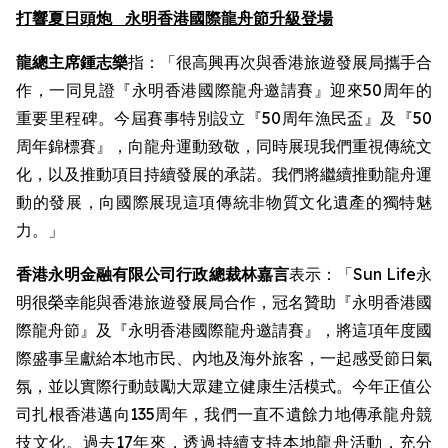
打響夏日頭炮
永明香港國際龍舟節升級登場
龍總主席鍾志樂
指：「很高興再次與香港旅遊發展局攜手合
作，一同見證『永明香港國際龍舟邀請賽』迎來50周年的
重要里程碑。今屆賽事特別設立『50周年漁民盃』及『50
周年錦標賽』，向龍舟運動致敬，同時展現我們重視傳統文
化，以及推動項目持續發展的承諾。我們將繼續推動龍舟運
動的發展，向國際展現這項傳統非物質文化遺產的獨特魅
力。」
香港永明金融有限公司行政總裁林嘉言
表示：「Sun Life永
明很榮幸能與香港旅遊發展局合作，冠名贊助『永明香港國
際龍舟節』及『永明香港國際龍舟邀請賽』，將這項年度國
際盛事呈獻給本地市民、內地及海外旅客，一起感受節日氣
氛，並以實際行動鼓勵大眾建立健康生活模式。今年正值公
司扎根香港邁向135周年，我們一直不遺餘力地傳承龍舟競
技文化。過去17年來，透過持續支持本地龍舟活動，充分