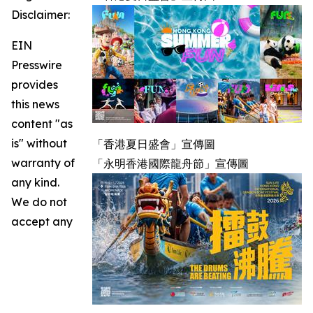
Disclaimer:
EIN
Presswire
provides
this news
content "as
is" without
「香港夏日盛會」宣傳圖
warranty of
「永明香港國際龍舟節」宣傳圖
any kind.
We do not
accept any