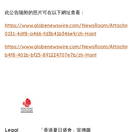
此公告隨附的照片可在以下網址查看：
https://www.globenewswire.com/NewsRoom/Attachm
0131-4df8-a466-fd3b41b346e9/zh-Hant
https://www.globenewswire.com/NewsRoom/Attachm
b4f8-401b-bf25-891224707e7b/zh-Hant
Legal
「香港夏日盛會」宣傳圖