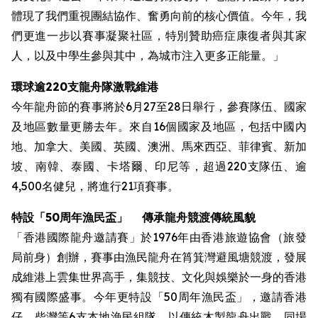
體現了我們重視團結協作、奮勇向前的核心價值。今年，我
們更進一步以賽事凝聚社區，特別贊助癌症康復者與其家
人，以及中學生參與其中，為城市注入更多正能量。」
環球逾220支龍舟隊激戰維港
今年龍舟節的賽事將於6月27至28日舉行，參賽隊伍、國家
及地區數量更勝去年。來自16個國家及地區，包括中國內
地、加拿大、美國、英國、澳洲、馬來西亞、菲律賓、新加
坡、南韓、泰國、卡塔爾、印尼等，超過220支隊伍、逾
4,500名健兒，將進行21項賽事。
特設
「50周年漁民盃」
傳承龍舟競渡傳統風貌
「香港國際龍舟邀請賽」於1976年由香港旅遊協會（旅發
局前身）創辦，賽事由漁民龍舟在筲箕灣避風塘競渡，發展
成維港上雲集世界高手，集競技、文化與娛樂於一身的香港
獨有國際盛事。今年更特設「50周年漁民盃」，邀請香港
仔、柴灣等6支本地漁民組隊，以傳統木製龍舟出戰。同場