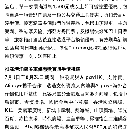
酒店，單一交易滿港幣1,500元或以上即可獲雙重優惠，包
括自選一項景點門票及一種公共交通工具優惠，折扣最高可
達半價。優惠涵蓋多個熱門旅遊產品，包括山頂纜車、主題
樂園、香港摩天輪、挪亞方舟門票，及機場快綫和巴士日票
等。旅客預訂酒店後直接透過平台換領優惠，有效期為訂購
酒店房間日期起兩周內。每個Trip.com及携程旅行帳戶可
換領優惠一次，送完即止。
推在港消費多重優惠獎賞贈半價禮遇
7月1日至8月31日期間，旅發局與AlipayHK、支付寶、
Alipay+攜手合作，透過支付寶龐大內地與Alipay+海外合
作錢包用戶基礎，旅客只需於全港近百間參與商場，包括中
環街市、希慎廣場、國際金融中心商場、香港國際機場、
K11、美麗華廣場、新城市廣場、奧海城、山頂廣場、崇光
百貨、赤柱廣場、時代廣場、皇室堡等，掃描指定二維碼參
與活動，即可隨機獲得最高港幣或人民幣500元的消費獎