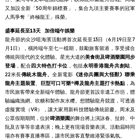
又加設全新「50周年錦標賽」，集合九項主要賽事的冠軍
人馬爭奪「終極龍王」殊榮。
盛事延長至13天
加倍端午娛樂
龍舟節的尖沙咀海濱活動將首次延長至13日（6月19日至7
月1日），橫跨端午至七一檔期，鼓勵旅客留港，享受揉合
傳統與現代的文化體驗。星光大道的
美食街
及啤酒樂園同步
登場
，配合
四大特色打卡位
，包括
永明香港龍舟共創站
、
22米長
傳統木龍舟、
全新電影
《迷你兵團與大怪獸》聯乘
龍舟主題裝置
、
巨型可口可樂®樽及龍舟主題打卡熱點
，為
市民旅客帶來全新端午體驗。龍舟節更首設非遺工作坊，體
驗編織漁網、吹糖和製作灰水糭。想體驗龍舟競渡，可透過
虛擬實境（VR），讓大家用新科技體驗傳統節慶。周末及
公眾假期期間，位於
啤酒樂園
的舞台將上演詠春、扯鈴、中
阮及古箏等非遺表演；晚上更有現場音樂表演。活動屆時同
場亦有賽事直播專區，讓市民旅客直擊維港緊張氣氛。