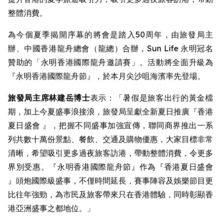
整體消費。
為今個夏季揭開序幕的將會是踏入50周年，由旅發局主
辦、中國香港龍舟總會（龍總）合辦，Sun Life 永明冠名
贊助的「永明香港國際龍舟邀請賽」。活動將全面升級為
『永明香港國際龍舟節』，於本月尖沙咀海濱率先登場。
旅發局主席林建岳博士
表示：「暑假是旅客出行的黃金檔
期，加上今夏盛事浪接浪，旅發局呈獻全新夏日推廣『香港
夏日盛會 』，把握不同盛事加強宣傳，聯同商界推出一系
列共數十萬份景點、餐飲、交通及購物優惠，大家目標非常
清晰，希望吸引更多過夜旅客訪港，帶動整體消費，令更多
界別受惠。『永明香港國際龍舟節』作為『香港夏日盛會
』頭炮國際級盛事，不僅時間延長，賽事陣容及娛樂節目更
比往年強勁，為市民及旅客帶來只在香港體驗，同時彰顯香
港亞洲盛事之都地位。」